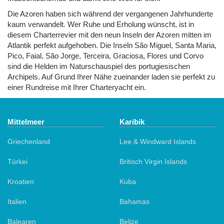
Die Azoren haben sich während der vergangenen Jahrhunderte
kaum verwandelt. Wer Ruhe und Erholung wünscht, ist in
diesem Charterrevier mit den neun Inseln der Azoren mitten im
Atlantik perfekt aufgehoben. Die Inseln São Miguel, Santa Maria,
Pico, Faial, São Jorge, Terceira, Graciosa, Flores und Corvo
sind die Helden im Naturschauspiel des portugiesischen
Archipels. Auf Grund Ihrer Nähe zueinander laden sie perfekt zu
einer Rundreise mit Ihrer Charteryacht ein.
Mittelmeer
Karibik
Griechenland
Lee & Windward Islands
Türkei
Britisch Virgin Islands
Kroatien
Kuba
Italien
Bahamas
Balearen
Belize