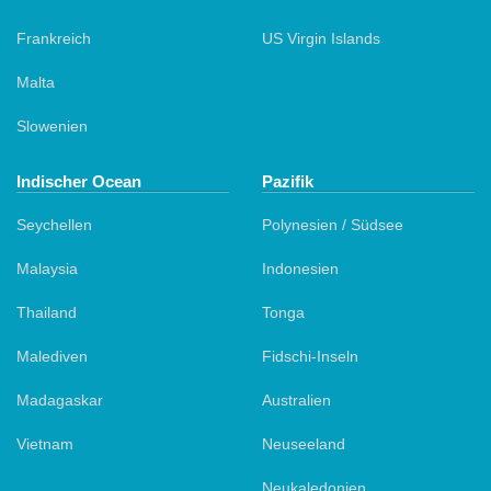
Frankreich
US Virgin Islands
Malta
Slowenien
Indischer Ocean
Pazifik
Seychellen
Polynesien / Südsee
Malaysia
Indonesien
Thailand
Tonga
Malediven
Fidschi-Inseln
Madagaskar
Australien
Vietnam
Neuseeland
Neukaledonien