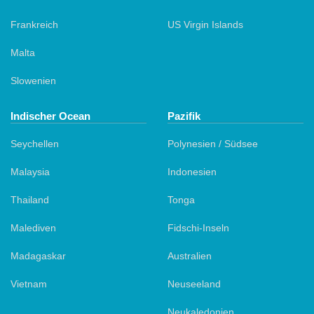
Frankreich
US Virgin Islands
Malta
Slowenien
Indischer Ocean
Pazifik
Seychellen
Polynesien / Südsee
Malaysia
Indonesien
Thailand
Tonga
Malediven
Fidschi-Inseln
Madagaskar
Australien
Vietnam
Neuseeland
Neukaledonien