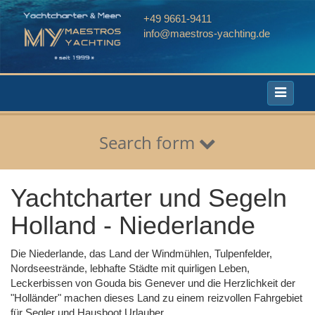
+49 9661-9411
info@maestros-yachting.de
Toggle
navigati
Search form
Yachtcharter und Segeln
Holland - Niederlande
Die Niederlande, das Land der Windmühlen, Tulpenfelder,
Nordseestrände, lebhafte Städte mit quirligen Leben,
Leckerbissen von Gouda bis Genever und die Herzlichkeit der
"Holländer" machen dieses Land zu einem reizvollen Fahrgebiet
für Segler und Hausboot Urlauber.